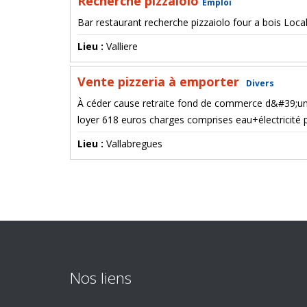
Recherche pizzaiolo
Emploi
Bar restaurant recherche pizzaiolo four a bois Loca
Lieu :
Valliere
Vente pizzeria à emporter
Divers
À céder cause retraite fond de commerce d&#39;une 
loyer 618 euros charges comprises eau+électricité
Lieu :
Vallabregues
Nos liens