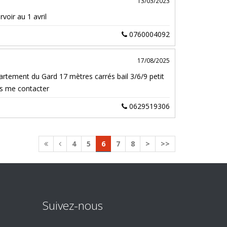
13/03/2023
voir au 1 avril
0760004092
17/08/2025
rtement du Gard 17 mètres carrés bail 3/6/9 petit
ts me contacter
0629519306
4
5
6
7
8
>
>>
Suivez-nous