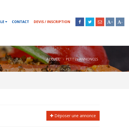
OLE
CONTACT
DEVIS / INSCRIPTION
+
-
ACCUEIL
PETITES ANNONCES
Déposer une annonce