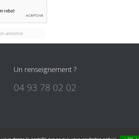
on annonce
Un renseignement ?
04 93 78 02 02