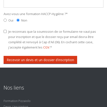
Avez-vous une formation HACCP-Hygiène ?
*
Oui
Non
Je reconnais que la soumission de ce formulaire ne vaut pas
pour inscription et que le dossier reçu par email devra être
complété et renvoyé à Cap d'Ail (06). En cochant cette case,
j'accepte également les
CGV
.
*
Recevoir un devis et un dossier d'inscription
Nos liens
Formation Pizzaiolo
Devis / Inscription