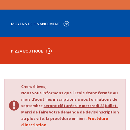
MOYENS DE FINANCEMENT
PIZZA BOUTIQUE
Chers élèves,
Nous vous informons que l’Ecole étant fermée au
mois d’aout, les inscriptions à nos formations de
septembre
seront clôturées le mercredi 22 juillet.
Merci de faire votre demande de devis/inscription
au plus vite, la procédure en lien :
Procédure
d’inscription