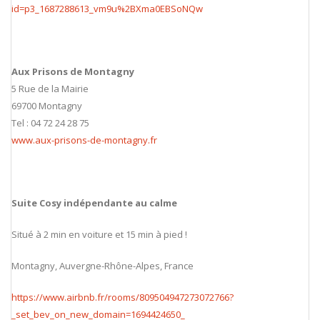
id=p3_1687288613_vm9u%2BXma0EBSoNQw
Aux Prisons de Montagny
5 Rue de la Mairie
69700 Montagny
Tel : 04 72 24 28 75
www.aux-prisons-de-montagny.fr
Suite Cosy indépendante au calme
Situé à 2 min en voiture et 15 min à pied !
Montagny, Auvergne-Rhône-Alpes, France
https://www.airbnb.fr/rooms/809504947273072766?
_set_bev_on_new_domain=1694424650_