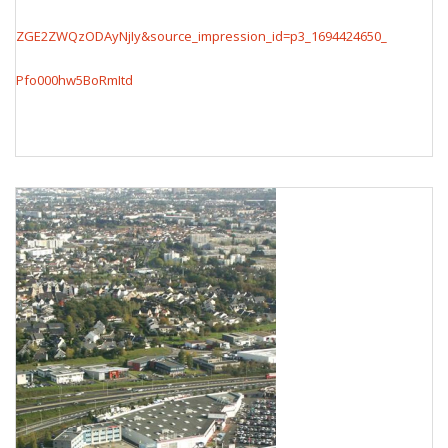
ZGE2ZWQzODAyNjIy&source_impression_id=p3_1694424650_
Pfo000hw5BoRmItd