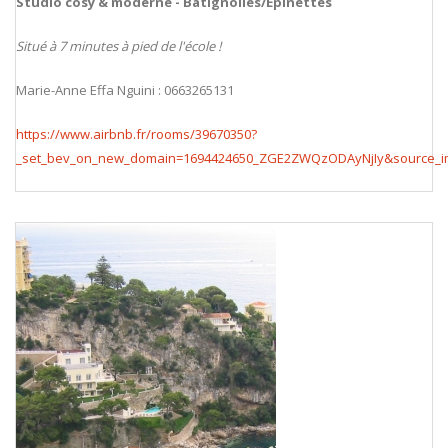
Studio cosy & moderne - Batignolles/Épinettes
Situé à 7 minutes à pied de l'école !
Marie-Anne Effa Nguini : 0663265131
https://www.airbnb.fr/rooms/39670350?
_set_bev_on_new_domain=1694424650_ZGE2ZWQzODAyNjIy&source_i