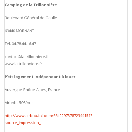
Camping de la Trillonnière
Boulevard Général de Gaulle
69440 MORNANT
Tél. 04.78.44.16.47
contact@la-trillonniere.fr
www.la-trillonniere.fr
P'tit logement indépendant à louer
Auvergne-Rhône-Alpes, France
Airbnb : 50€/nuit
http://www.airbnb.fr/room/664229737872344151?
source_impression_