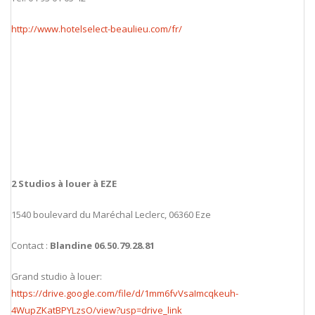
http://www.hotelselect-beaulieu.com/fr/
2 Studios à louer à EZE
1540 boulevard du Maréchal Leclerc, 06360 Eze
Contact :
Blandine 06.50.79.28.81
Grand studio à louer:
https://drive.google.com/file/d/1mm6fvVsaImcqkeuh-
4WupZKatBPYLzsO/view?usp=drive_link