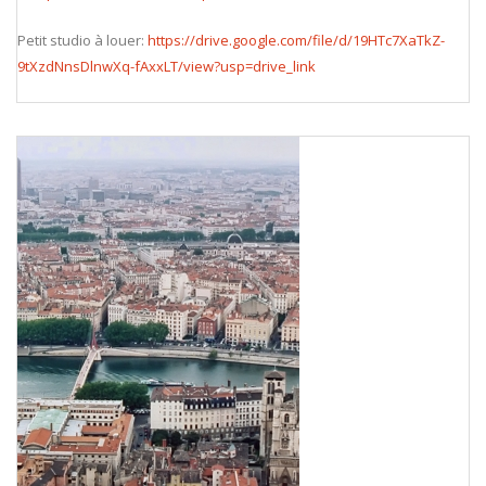
Petit studio à louer:
https://drive.google.com/file/d/19HTc7XaTkZ-
9tXzdNnsDlnwXq-fAxxLT/view?usp=drive_link