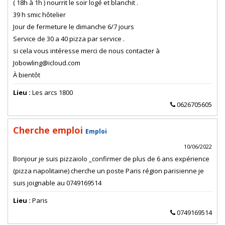
( 18h à 1h ) nourrit le soir logé et blanchit .
39 h smic hôtelier
Jour de fermeture le dimanche 6/7 jours
Service de 30 a 40 pizza par service .
si cela vous intéresse merci de nous contacter à
Jobowling@icloud.com
À bientôt
Lieu :
Les arcs 1800
0626705605
Cherche emploi
Emploi
10/06/2022
Bonjour je suis pizzaiolo _confirmer de plus de 6 ans expérience
(pizza napolitaine) cherche un poste Paris région parisienne je
suis joignable au 0749169514
Lieu :
Paris
0749169514