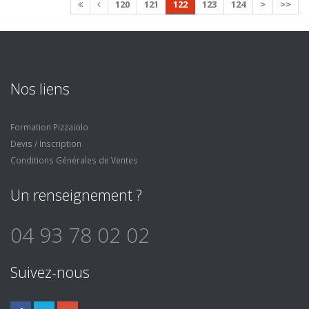
120
121
122
123
124
>
>>
Nos liens
Formation Pizzaiolo
Devis / Inscription
Conditions Générales de Ventes
Un renseignement ?
04 93 78 02 02
Suivez-nous