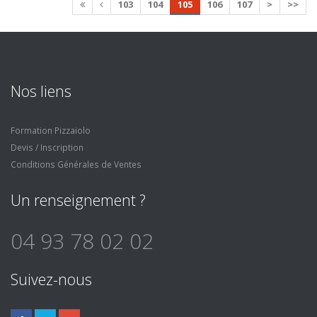
103
104
105
106
107
>
>>
Nos liens
Formation Pizzaiolo
Devis / Inscription
Conditions Générales de Ventes
Un renseignement ?
04 93 78 02 02
Suivez-nous