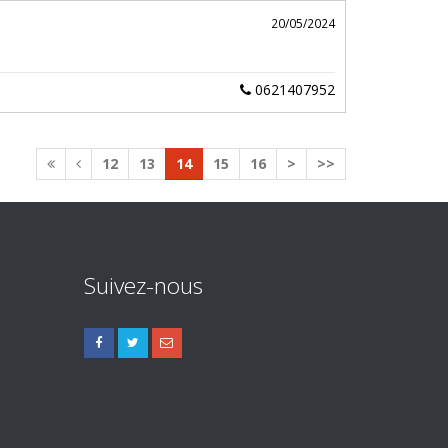
20/05/2024
0621407952
12
13
14
15
16
>
>>
Suivez-nous