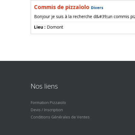
Commis de pizzaïolo
Divers
Bonjour je suis à la recherche d&#39;un commis piz
Lieu :
Domont
Nos liens
Formation Pizzaiolo
Devis / Inscription
Conditions Générales de Ventes