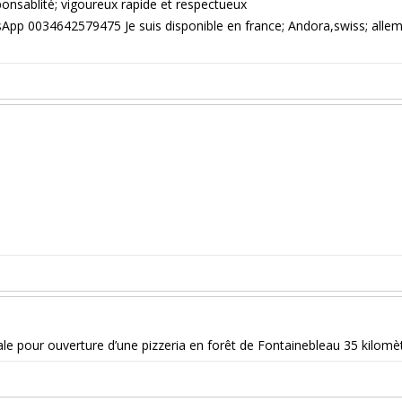
onsablité; vigoureux rapide et respectueux
pp 0034642579475 Je suis disponible en france; Andora,swiss; all
ale pour ouverture d’une pizzeria en forêt de Fontainebleau 35 kilomè