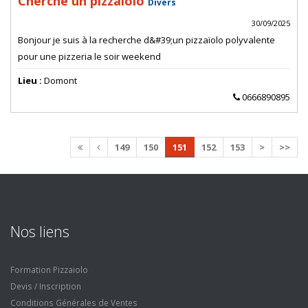
Cherche un pizzaiolo
Divers
30/09/2025
Bonjour je suis à la recherche d&#39;un pizzaïolo polyvalente
pour une pizzeria le soir weekend
Lieu :
Domont
0666890895
149
150
151
152
153
>
>>
Nos liens
Formation Pizzaiolo
Devis / Inscription
Conditions Générales de Ventes