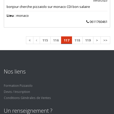
09/03/2023
bonjour cherche pizzaiolo sur monaco CDI bon salaire
Lieu :
monaco
0611760461
115
116
117
118
119
>
>>
Nos liens
Formation Pizzaiolo
Devis / Inscription
Conditions Générales de Ventes
Un renseignement ?