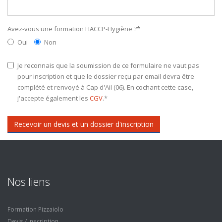
Avez-vous une formation HACCP-Hygiène ?
*
Oui
Non
Je reconnais que la soumission de ce formulaire ne vaut pas
pour inscription et que le dossier reçu par email devra être
complété et renvoyé à Cap d'Ail (06). En cochant cette case,
j'accepte également les
CGV
.
*
Recevoir un devis et un dossier d'inscription
Nos liens
Formation Pizzaiolo
Devis / Inscription