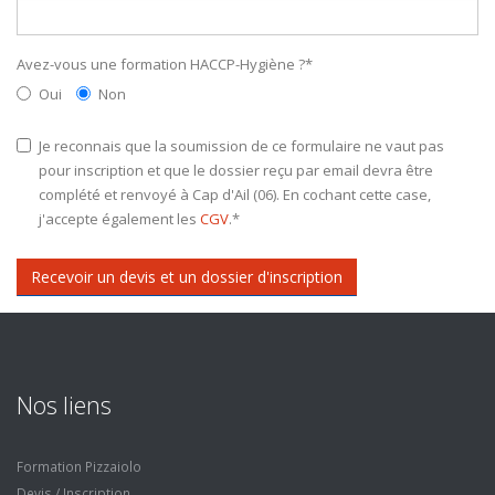
Avez-vous une formation HACCP-Hygiène ?
*
Oui
Non
Je reconnais que la soumission de ce formulaire ne vaut pas
pour inscription et que le dossier reçu par email devra être
complété et renvoyé à Cap d'Ail (06). En cochant cette case,
j'accepte également les
CGV
.
*
Recevoir un devis et un dossier d'inscription
Nos liens
Formation Pizzaiolo
Devis / Inscription