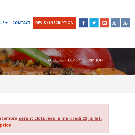
OLE
CONTACT
DEVIS / INSCRIPTION
+
-
ACCUEIL
DEVIS / INSCRIPTION
septembre
seront clôturées le mercredi 22 juillet.
iption