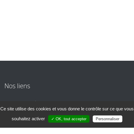
Nos liens
Formation Pizzaiolo
Ce site utilise des cookies et vous donne le contrôle sur ce que vous
Devis / Inscription
Conditions Générales de Ventes
souhaitez activer
✓ OK, tout accepter
Personnaliser
Un renseignement ?