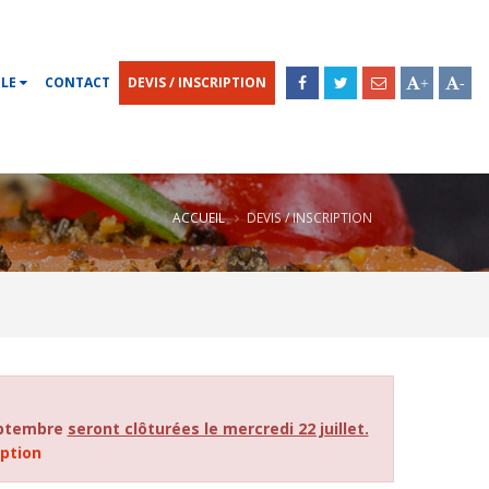
OLE
CONTACT
DEVIS / INSCRIPTION
+
-
ACCUEIL
DEVIS / INSCRIPTION
septembre
seront clôturées le mercredi 22 juillet.
iption