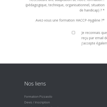
(pédagogique, technique, organisationnel, situation
de handicap) ?
*
Avez-vous une formation HACCP-Hygiène ?
*
Je reconnais que
reçu par email d
j'accepte égale
Nos liens
Formation Pizzaiolo
Devis / Inscription