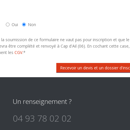
Oui
Non
 la soumission de ce formulaire ne vaut pas pour inscription et que le
evra être complété et renvoyé à Cap d'Ail (06). En cochant cette case,
ment les
CGV
.
*
Recevoir un devis et un dossier d'insc
Un renseignement ?
04 93 78 02 02